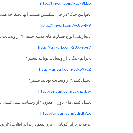
http://tinyurl.com/yke98kbp
" "قوانین جنگ" در حال شکستن هستند. آنها دقیقا چه هستند؟!" نوشته‌ی یوان لو.
http://tinyurl.com/yc85vfk9
" تعاریف: انواع قساوت های دسته جمعی!" از وبسایت موزه یادبود هولوکاست ایالات متحده .
http://tinyurl.com/289xepe
9
" جرائم جنگی" از وبسایت یونایتد نیشنز.
http://tinyurl.com/yckb9ac2
"نسل‌کشی" از وبسایت یونایتد نیشنز.
http://tinyurl.com/ycxhznbw
نسل کشی های دوران مدرن!" از وبسایت نسل کشی پروژه آموزش و پرورش.
http://tinyurl.com/ydrdt7zk
" رقه در برابر کوبانی – تروریسم در برابر انقلاب؟"از وبسایت سزاران اینترنشنال.