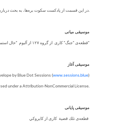
در این قسمت از پادکست سکوت بره‌ها، به بحث درباره‌ی حواشی مناقشه‌ی فلسطین و اسرائیل از نگاه جامعه‌ی ایران میپردازیم.
موسیقی‌ میانی
قطعه‌ی "جنگ" کاری از گروه ۱۲۷ از آلبوم "حال استمراری"
موسیقی آغاز
elope by Blue Dot Sessions (
www.sessions.blue
)
ensed under a Attribution-NonCommercial License.
موسیقی پایانی
قطعه‌ی تلك قضية کاری از كايروكي