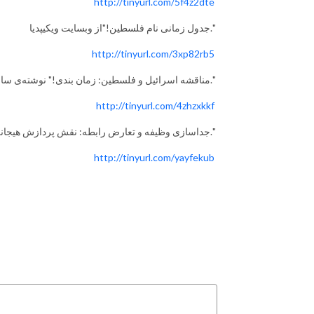
http://tinyurl.com/5f4z2dte
جدول زمانی نام فلسطین!"از وبسایت ویکیپدیا."
http://tinyurl.com/3xp82rb5
مناقشه اسرائیل و فلسطین: زمان بندی!" نوشته‌ی سامی وستفال و دیگران."
http://tinyurl.com/4zhzxkkf
جداسازی وظیفه و تعارض رابطه: نقش پردازش هیجانی درون گروهی!" نوشته‌ی جی ایکسیانگ و کوین دبلیو ماس هولدر."
http://tinyurl.com/yayfekub