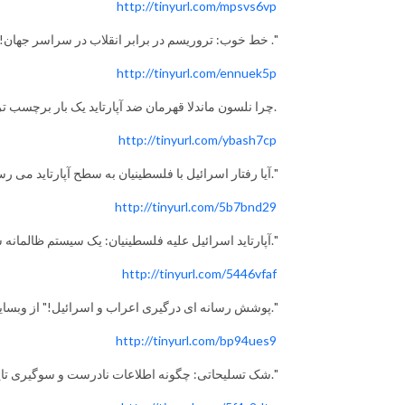
http://tinyurl.com/mpsvs6vp
خط خوب: تروریسم در برابر انقلاب در سراسر جهان!" از وبسایت پلیتیکال ساینس ات هاورفورد کالج ."
http://tinyurl.com/ennuek5p
" چرا نلسون ماندلا قهرمان ضد آپارتاید یک بار برچسب تروریست خورد؟" نوشته‌ی جاش کی الیوت.
http://tinyurl.com/ybash7cp
آیا رفتار اسرائیل با فلسطینیان به سطح آپارتاید می رسد؟!" منتشر شده در لوسانجلس تایمز."
http://tinyurl.com/5b7bnd29
آپارتاید اسرائیل علیه فلسطینیان: یک سیستم ظالمانه سلطه و جنایت علیه بشریت!"از وبسایت امنستی اینترنشنال."
http://tinyurl.com/5446vfaf
پوشش رسانه ای درگیری اعراب و اسرائیل!" از وبسایت ویکی پدیا."
http://tinyurl.com/bp94ues9
شک تسلیحاتی: چگونه اطلاعات نادرست و سوگیری تاییدی باعث دامن زدن به جنگ در غزه می شود!" نوشته‌ی نیک نیوسام."